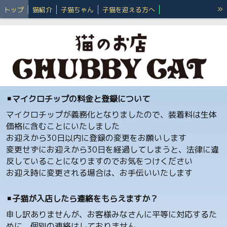
»
トップ
猫紹介
子猫ちゃん
子猫を迎える方へ
☆オーナーズページ☆
ねこのつぶやき【ブログ】
スタッフ紹介
お支払いについて
里親募集中
ペット同伴について
取扱商品
よくあるご質問
ブリーダーさんへ
ねこのつぶやき【旧ブログ】
▪️マイクロチップの料金と登録について
マイクロチップが義務化となりましたので、装着料は生体
価格に含むことにいたしました
お迎えから30日以内に登録の変更をお願いします
変更せずにお迎えから30日を経過してしまうと、法律に違
反していることになりますのでお気をつけください
お迎え時に変更される場合は、お手伝いいたします
▪️子猫が入店したら連絡をもらえますか？
申し訳ありませんが、お客様みなさんに平等に対応するた
めに、個別の連絡はしておりません